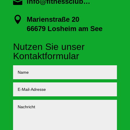

info@fitnessclub…

Marienstraße 20
66679 Losheim am See
Nutzen Sie unser
Kontaktformular