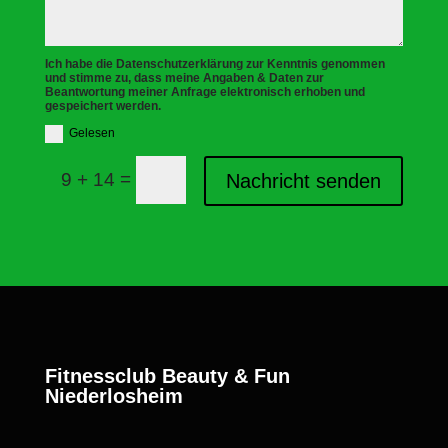
Ich habe die Datenschutzerklärung zur Kenntnis genommen
und stimme zu, dass meine Angaben & Daten zur
Beantwortung meiner Anfrage elektronisch erhoben und
gespeichert werden.
Gelesen
=
9 + 14
Nachricht senden
Fitnessclub Beauty & Fun
Niederlosheim