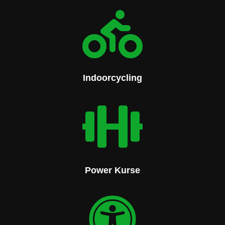

Indoorcycling

Power Kurse
