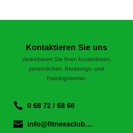
Kontaktieren Sie uns
Vereinbaren Sie Ihren kostenlosen,
persönlichen, Beratungs- und
Trainingstermin.

0 68 72 / 68 66

info@fitnessclub…