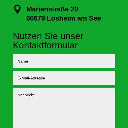

Marienstraße 20
66679 Losheim am See
Nutzen Sie unser
Kontaktformular