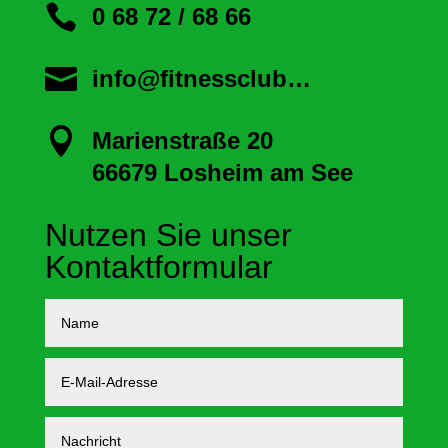

0 68 72 / 68 66

info@fitnessclub…

Marienstraße 20
66679 Losheim am See
Nutzen Sie unser
Kontaktformular