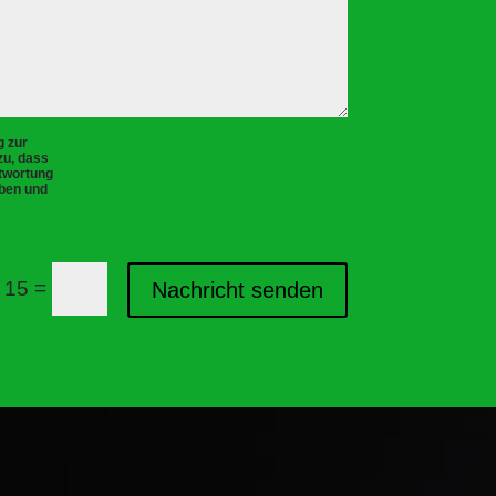
g zur
u, dass
twortung
oben und
=
 15
Nachricht senden