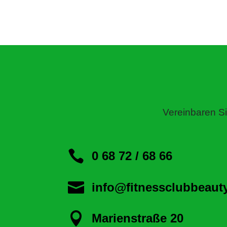
Vereinbaren Si

0 68 72 / 68 66

info@fitnessclubbeaut

Marienstraße 20