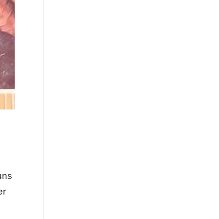
uns
er