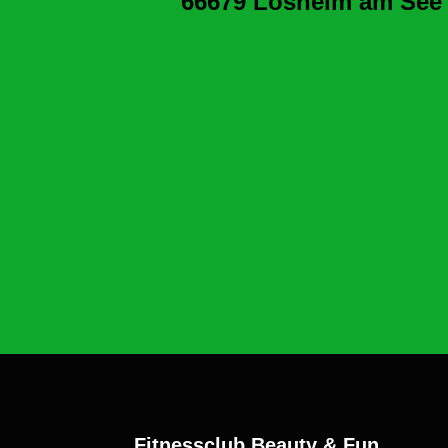
66679 Losheim am See
Fitnessclub Beauty & Fun