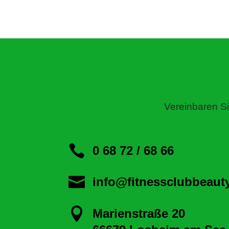
Vereinbaren Si

0 68 72 / 68 66

info@fitnessclubbeaut

Marienstraße 20