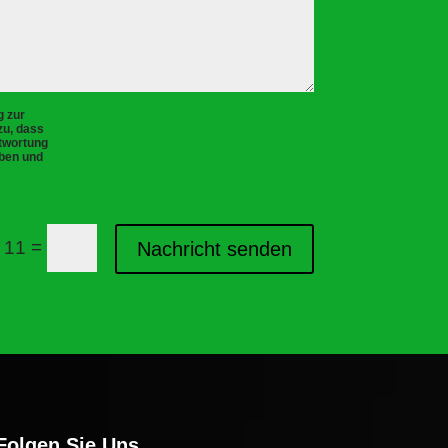
g zur
u, dass
twortung
oben und
=
 11
Nachricht senden
Folgen Sie Uns