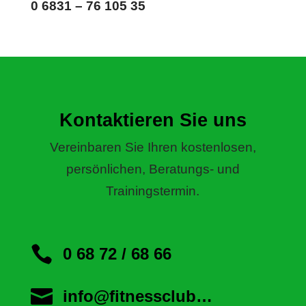
0 6831 – 76 105 35
Kontaktieren Sie uns
Vereinbaren Sie Ihren kostenlosen,
persönlichen, Beratungs- und
Trainingstermin.

0 68 72 / 68 66

info@fitnessclub…