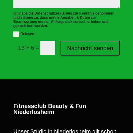
Ich habe die Datenschutzerklärung zur Kenntnis genommen
und stimme zu, dass meine Angaben & Daten zur
Beantwortung meiner Anfrage elektronisch erhoben und
gespeichert werden.
Gelesen
=
13 + 6
Nachricht senden
Fitnessclub Beauty & Fun
Niederlosheim
Unser Studio in Niederlosheim gilt schon