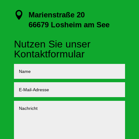

Marienstraße 20
66679 Losheim am See
Nutzen Sie unser
Kontaktformular